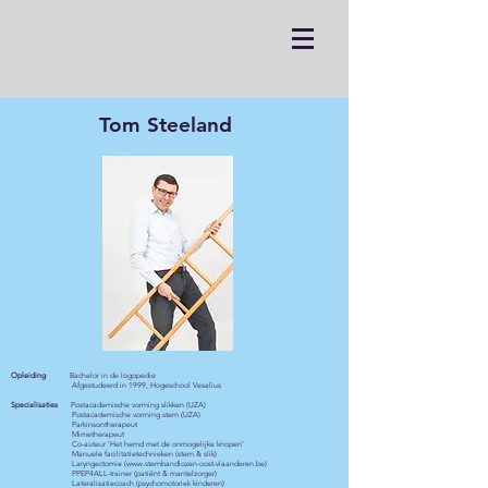
Tom Steeland
Opleiding
Bachelor in de logopedie
Afgestudeerd in 1999, Hogeschool Vesalius
Specialisaties
Postacademische vorming slikken (UZA)
Postacademische vorming stem (UZA)
Parkinsontherapeut
Mimetherapeut
Co-auteur ‘Het hemd met de onmogelijke knopen’
Manuele facilitatietechnieken (stem & slik)
Laryngectomie (
www.stembandlozen-oost-vlaanderen.be
)
PPEP4ALL-trainer (patiënt & mantelzorger)
Lateralisatiecoach (psychomotoriek kinderen)